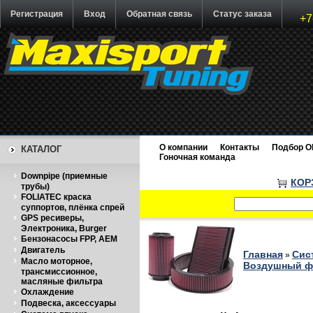
Регистрация
Вход
Обратная связь
Статус заказа
+7
О компании
Контакты
Подбор O
КАТАЛОГ
Гоночная команда
Downpipe (приемные
КОР
трубы)
FOLIATEC краска
суппортов, плёнка спрей
GPS ресиверы,
Электроника, Burger
Бензонасосы FPP, AEM
Двигатель
Главная
Сис
»
Масло моторное,
Воздушный фи
трансмиссионное,
масляные фильтра
Охлаждение
Подвеска, аксессуары