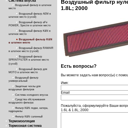
Система впуска
Воздушный фильтр нулев
Воздушный фильтр в штатное
1.8L; 2000
место
Воздушный фильтр AEM в
штатное место (сухой)
Воздушный фильтр aFe
POWER, Spectre в штатное место
Воздушный фильтр K&N в
штатное место
Воздушный фильтр K&N
в штатное место
Воздушный фильтр RAMAIR
в штатное место (сухой)
Воздушный фильтр
SPRINTFILTER в штатное место
(сухой)
Есть вопросы?
Воздушный фильтр для
МОТО в штатное место
Вы можете задать нам вопрос(ы) с пом
Воздушный фильтр
универсальный
Имя:
Защитные чехлы для
воздушных фильтров
Email
Система холодного впуска
Средства обслуживания
воздушного фильтра
Пожалуйста, сформулируйте Ваши вопро
Фильтр K&N лодки, катера,
1.6L & 1.8L; 2000:
гидроциклы
Фильтр K&N салонный
Термоизоляция
Тормозная система