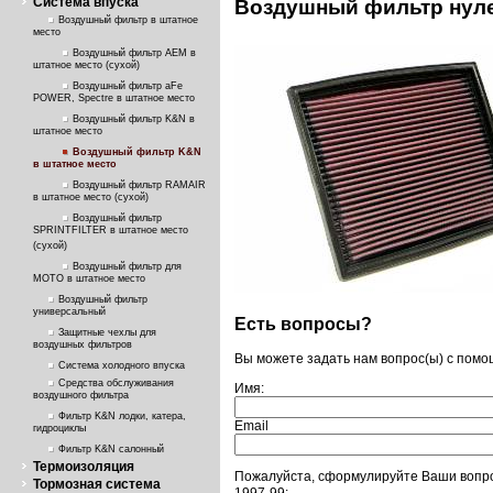
Система впуска
Воздушный фильтр нуле
Воздушный фильтр в штатное
место
Воздушный фильтр AEM в
штатное место (сухой)
Воздушный фильтр aFe
POWER, Spectre в штатное место
Воздушный фильтр K&N в
штатное место
Воздушный фильтр K&N
в штатное место
Воздушный фильтр RAMAIR
в штатное место (сухой)
Воздушный фильтр
SPRINTFILTER в штатное место
(сухой)
Воздушный фильтр для
МОТО в штатное место
Воздушный фильтр
универсальный
Есть вопросы?
Защитные чехлы для
воздушных фильтров
Вы можете задать нам вопрос(ы) с пом
Система холодного впуска
Средства обслуживания
Имя:
воздушного фильтра
Фильтр K&N лодки, катера,
Email
гидроциклы
Фильтр K&N салонный
Термоизоляция
Пожалуйста, сформулируйте Ваши вопро
Тормозная система