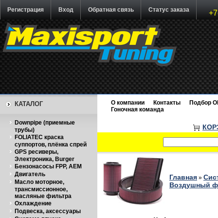
Регистрация
Вход
Обратная связь
Статус заказа
+7
О компании
Контакты
Подбор O
КАТАЛОГ
Гоночная команда
Downpipe (приемные
КОР
трубы)
FOLIATEC краска
суппортов, плёнка спрей
GPS ресиверы,
Электроника, Burger
Бензонасосы FPP, AEM
Двигатель
Главная
Сис
»
Масло моторное,
Воздушный фи
трансмиссионное,
масляные фильтра
Охлаждение
Подвеска, аксессуары