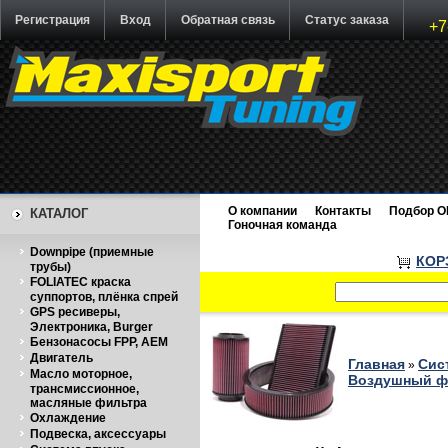
Регистрация
Вход
Обратная связь
Статус заказа
+7
О компании
Контакты
Подбор O
КАТАЛОГ
Гоночная команда
Downpipe (приемные
КОР
трубы)
FOLIATEC краска
суппортов, плёнка спрей
GPS ресиверы,
Электроника, Burger
Бензонасосы FPP, AEM
Двигатель
Главная
Сис
»
Масло моторное,
Воздушный фи
трансмиссионное,
масляные фильтра
Охлаждение
Подвеска, аксессуары