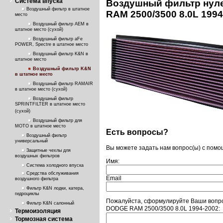
Система впуска
Воздушный фильтр нуле
Воздушный фильтр в штатное
RAM 2500/3500 8.0L 1994
место
Воздушный фильтр AEM в
штатное место (сухой)
Воздушный фильтр aFe
POWER, Spectre в штатное место
Воздушный фильтр K&N в
штатное место
Воздушный фильтр K&N
в штатное место
Воздушный фильтр RAMAIR
в штатное место (сухой)
Воздушный фильтр
SPRINTFILTER в штатное место
(сухой)
Воздушный фильтр для
МОТО в штатное место
Есть вопросы?
Воздушный фильтр
универсальный
Вы можете задать нам вопрос(ы) с пом
Защитные чехлы для
воздушных фильтров
Имя:
Система холодного впуска
Средства обслуживания
Email
воздушного фильтра
Фильтр K&N лодки, катера,
гидроциклы
Пожалуйста, сформулируйте Ваши вопро
Фильтр K&N салонный
DODGE RAM 2500/3500 8.0L 1994-2002:
Термоизоляция
Тормозная система