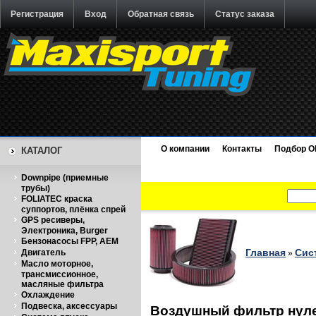
Регистрация
Вход
Обратная связь
Статус заказа
О компании
Контакты
Подбор O
КАТАЛОГ
Downpipe (приемные
трубы)
FOLIATEC краска
суппортов, плёнка спрей
GPS ресиверы,
Электроника, Burger
Бензонасосы FPP, AEM
Главная
Сис
Двигатель
»
Масло моторное,
трансмиссионное,
масляные фильтра
Охлаждение
Подвеска, аксессуары
Воздушный фильтр нулев