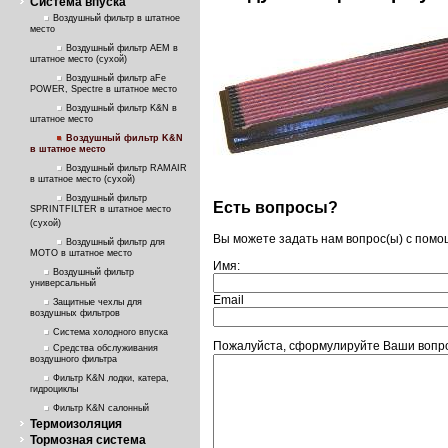
Система впуска
Воздушный фильтр в штатное
место
Воздушный фильтр AEM в
штатное место (сухой)
Воздушный фильтр aFe
POWER, Spectre в штатное место
Воздушный фильтр K&N в
штатное место
Воздушный фильтр K&N
в штатное место
Воздушный фильтр RAMAIR
в штатное место (сухой)
Воздушный фильтр
Есть вопросы?
SPRINTFILTER в штатное место
(сухой)
Вы можете задать нам вопрос(ы) с пом
Воздушный фильтр для
МОТО в штатное место
Имя:
Воздушный фильтр
универсальный
Email
Защитные чехлы для
воздушных фильтров
Система холодного впуска
Пожалуйста, сформулируйте Ваши вопро
Средства обслуживания
воздушного фильтра
Фильтр K&N лодки, катера,
гидроциклы
Фильтр K&N салонный
Термоизоляция
Тормозная система