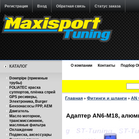
Регистрация
Вход
Обратная связь
Статус заказа
О компании
Контакты
Подбор O
КАТАЛОГ
Downpipe (приемные
трубы)
FOLIATEC краска
суппортов, плёнка спрей
GPS ресиверы,
Главная
Фитинги и шланги
AN 
»
»
Электроника, Burger
Бензонасосы FPP, AEM
Двигатель
Адаптер AN6-M18, алюми
Масло моторное,
трансмиссионное,
масляные фильтра
Охлаждение
Подвеска, аксессуары