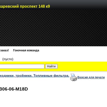
каревский проспект 148 к9
заказ!
Гоночная команда
)
(пусто)
ходники, тройники. Топливные фильтра.
Версия для печати
 306-06-M18D