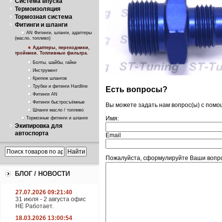
Система впуска
Термоизоляция
Тормозная система
Фитинги и шланги
AN Фитинги, шланги, адаптеры
(масло, топливо)
Адаптеры, переходники,
тройники. Топливные фильтра.
Болты, шайбы, гайки
Инструмент
Крепеж шлангов
Трубки и фитинги Hardline
Есть вопросы?
Фитинги AN
Фитинги быстросъёмные
Вы можете задать нам вопрос(ы) с пом
Шланги масло / топливо
Имя:
Тормозные фитинги и шланги
Экипировка для
автоспорта
Email
Пожалуйста, сформулируйте Ваши вопро
БЛОГ / НОВОСТИ
27.07.2026 09:21:40
31 июля - 2 августа офис
НЕ Работает.
18.03.2026 13:00:54