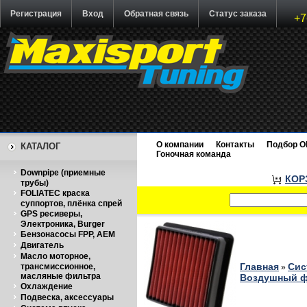
Регистрация
Вход
Обратная связь
Статус заказа
+7
О компании
Контакты
Подбор O
КАТАЛОГ
Гоночная команда
Downpipe (приемные
КОР
трубы)
FOLIATEC краска
суппортов, плёнка спрей
GPS ресиверы,
Электроника, Burger
Бензонасосы FPP, AEM
Двигатель
Масло моторное,
Главная
Сис
трансмиссионное,
»
масляные фильтра
Воздушный фи
Охлаждение
Подвеска, аксессуары