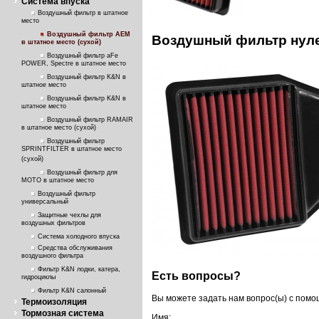
Система впуска
Воздушный фильтр в штатное
место
Воздушный фильтр AEM
Воздушный фильтр нул
в штатное место (сухой)
Воздушный фильтр aFe
POWER, Spectre в штатное место
Воздушный фильтр K&N в
штатное место
Воздушный фильтр K&N в
штатное место
Воздушный фильтр RAMAIR
в штатное место (сухой)
Воздушный фильтр
SPRINTFILTER в штатное место
(сухой)
Воздушный фильтр для
МОТО в штатное место
Воздушный фильтр
универсальный
Защитные чехлы для
воздушных фильтров
Система холодного впуска
Средства обслуживания
воздушного фильтра
Фильтр K&N лодки, катера,
Есть вопросы?
гидроциклы
Фильтр K&N салонный
Вы можете задать нам вопрос(ы) с пом
Термоизоляция
Тормозная система
Имя: