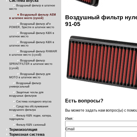
Система впуска
Воздушный фильтр в штатное
место
Воздушный фильтр AEM
Воздушный фильтр нуле
в штатное место (сухой)
91-05
Воздушный фильтр aFe
POWER, Spectre в штатное место
Воздушный фильтр K&N в
штатное место
Воздушный фильтр K&N в
штатное место
Воздушный фильтр RAMAIR
в штатное место (сухой)
Воздушный фильтр
SPRINTFILTER в штатное место
(сухой)
Воздушный фильтр для
МОТО в штатное место
Воздушный фильтр
универсальный
Защитные чехлы для
воздушных фильтров
Есть вопросы?
Система холодного впуска
Средства обслуживания
воздушного фильтра
Вы можете задать нам вопрос(ы) с пом
Фильтр K&N лодки, катера,
Имя:
гидроциклы
Фильтр K&N салонный
Email
Термоизоляция
Тормозная система