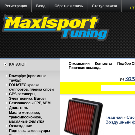
Регистрация
Вход
Обратная связь
Статус заказа
+7
О компании
Контакты
Подбор O
КАТАЛОГ
Гоночная команда
Downpipe (приемные
КОР
трубы)
FOLIATEC краска
суппортов, плёнка спрей
GPS ресиверы,
Электроника, Burger
Бензонасосы FPP, AEM
Двигатель
Масло моторное,
Главная
Сис
трансмиссионное,
»
масляные фильтра
Воздушный фи
Охлаждение
Подвеска, аксессуары