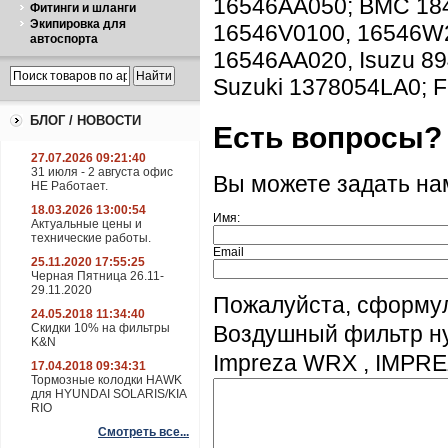
16546AA050; BMC 184
Фитинги и шланги
Экипировка для
16546V0100, 16546W2
автоспорта
16546AA020, Isuzu 89
Suzuki 1378054LA0; 
БЛОГ / НОВОСТИ
Есть вопросы?
27.07.2026 09:21:40
31 июля - 2 августа офис
Вы можете задать н
НЕ Работает.
18.03.2026 13:00:54
Имя:
Актуальные цены и
технические работы.
Email
25.11.2020 17:55:25
Черная Пятница 26.11-
29.11.2020
Пожалуйста, сформу
24.05.2018 11:34:40
Скидки 10% на фильтры
Воздушный фильтр ну
K&N
Impreza WRX , IMPRE
17.04.2018 09:34:31
Тормозные колодки HAWK
для HYUNDAI SOLARIS/KIA
RIO
Смотреть все...