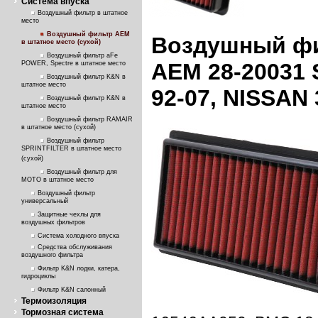
Система впуска
Воздушный фильтр в штатное
место
Воздушный фильтр AEM
Воздушный фи
в штатное место (сухой)
Воздушный фильтр aFe
AEM 28-20031 
POWER, Spectre в штатное место
Воздушный фильтр K&N в
штатное место
92-07, NISSAN
Воздушный фильтр K&N в
штатное место
Воздушный фильтр RAMAIR
в штатное место (сухой)
Воздушный фильтр
SPRINTFILTER в штатное место
(сухой)
Воздушный фильтр для
МОТО в штатное место
Воздушный фильтр
универсальный
Защитные чехлы для
воздушных фильтров
Система холодного впуска
Средства обслуживания
воздушного фильтра
Фильтр K&N лодки, катера,
гидроциклы
Фильтр K&N салонный
Термоизоляция
Тормозная система