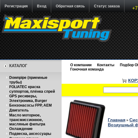
Регистрация
Вход
Обратная связь
Статус заказа
+7
О компании
Контакты
Подбор O
КАТАЛОГ
Гоночная команда
Downpipe (приемные
КОР
трубы)
FOLIATEC краска
суппортов, плёнка спрей
GPS ресиверы,
Электроника, Burger
Бензонасосы FPP, AEM
Двигатель
Масло моторное,
Главная
Сис
трансмиссионное,
»
масляные фильтра
Воздушный фи
Охлаждение
Подвеска, аксессуары