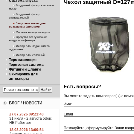
Система впуска
Чехол защитный D=127m
Воздушный фильтр в штатное
место
Воздушный фильтр
универсальный
Защитные чехлы для
воздушных фильтров
Система холодного впуска
Средства обслуживания
воздушного фильтра
Фильтр K&N лодки, катера,
гидроциклы
Фильтр K&N салонный
Термоизоляция
Тормозная система
Фитинги и шланги
Экипировка для
автоспорта
Есть вопросы?
Вы можете задать нам вопрос(ы) с пом
БЛОГ / НОВОСТИ
Имя:
27.07.2026 09:21:40
Email
31 июля - 2 августа офис
НЕ Работает.
Пожалуйста, сформулируйте Ваши вопр
18.03.2026 13:00:54