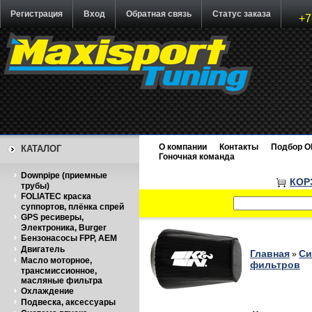
Регистрация
Вход
Обратная связь
Статус заказа
+7
О компании
Контакты
Подбор O
КАТАЛОГ
Гоночная команда
Downpipe (приемные
КОР
трубы)
FOLIATEC краска
суппортов, плёнка спрей
GPS ресиверы,
Электроника, Burger
Бензонасосы FPP, AEM
Двигатель
Главная
Си
»
Масло моторное,
фильтров
трансмиссионное,
масляные фильтра
Охлаждение
Подвеска, аксессуары