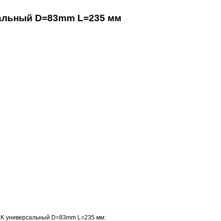
альный D=83mm L=235 мм
DK универсальный D=83mm L=235 мм: