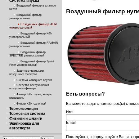
Система впуска
Воздушный фильтр в штатное
место
Воздушный фильтр нул
Воздушный фильтр
универсальный
Воздушный фильтр AEM
универсальный
Воздушный фильтр K&N
универсальный
Воздушный фильтр RAMAIR
универсальный
Воздушный фильтр
SPECTRE универсальный
Воздушный фильтр Sprint
Filter универсальный
Защитные чехлы для
воздушных фильтров
Система холодного впуска
Средства обслуживания
воздушного фильтра
Есть вопросы?
Фильтр K&N лодки, катера,
гидроциклы
Вы можете задать нам вопрос(ы) с пом
Фильтр K&N салонный
Термоизоляция
Имя:
Тормозная система
Фитинги и шланги
Email
Экипировка для
автоспорта
Пожалуйста, сформулируйте Ваши вопр