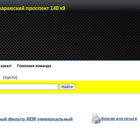
каревский проспект 148 к9
заказ!
Гоночная команда
)
(пусто)
ый фильтр AEM универсальный
Версия для печати