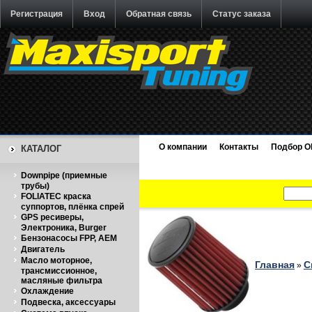
Регистрация
Вход
Обратная связь
Статус заказа
О компании
Контакты
Подбор O
КАТАЛОГ
Downpipe (приемные
трубы)
FOLIATEC краска
суппортов, плёнка спрей
GPS ресиверы,
Электроника, Burger
Бензонасосы FPP, AEM
Двигатель
Масло моторное,
Главная
С
»
трансмиссионное,
масляные фильтра
Охлаждение
Подвеска, аксессуары