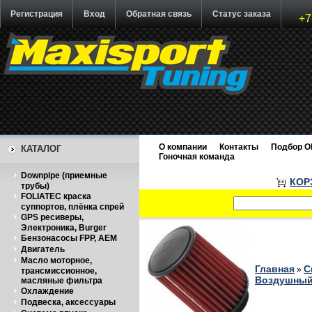
Регистрация
Вход
Обратная связь
Статус заказа
+7
О компании
Контакты
Подбор O
КАТАЛОГ
Гоночная команда
Downpipe (приемные
КОР
трубы)
FOLIATEC краска
суппортов, плёнка спрей
GPS ресиверы,
Электроника, Burger
Бензонасосы FPP, AEM
Двигатель
Масло моторное,
Главная
С
»
трансмиссионное,
Воздушный
масляные фильтра
Охлаждение
Подвеска, аксессуары