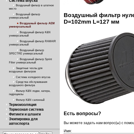
Система впуска
Воздушный фильтр в штатное
место
Воздушный фильтр нуле
Воздушный фильтр
универсальный
D=102mm L=127 мм
Воздушный фильтр AEM
универсальный
Воздушный фильтр K&N
универсальный
Воздушный фильтр RAMAIR
универсальный
Воздушный фильтр
SPECTRE универсальный
Воздушный фильтр Sprint
Filter универсальный
Защитные чехлы для
воздушных фильтров
Система холодного впуска
Средства обслуживания
воздушного фильтра
Фильтр K&N лодки, катера,
гидроциклы
Фильтр K&N салонный
Термоизоляция
Тормозная система
Есть вопросы?
Фитинги и шланги
Экипировка для
Вы можете задать нам вопрос(ы) с пом
автоспорта
Имя: