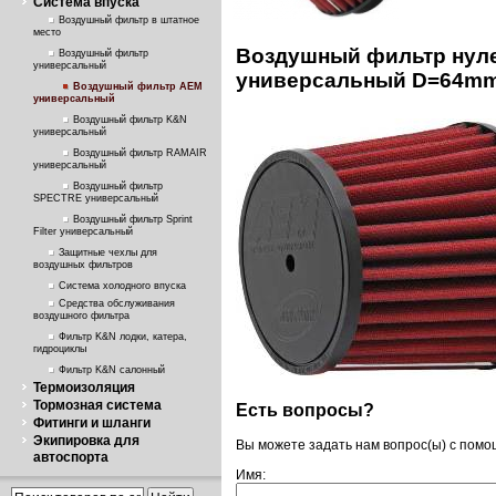
Система впуска
Воздушный фильтр в штатное
место
Воздушный фильтр нуле
Воздушный фильтр
универсальный
универсальный D=64mm
Воздушный фильтр AEM
универсальный
Воздушный фильтр K&N
универсальный
Воздушный фильтр RAMAIR
универсальный
Воздушный фильтр
SPECTRE универсальный
Воздушный фильтр Sprint
Filter универсальный
Защитные чехлы для
воздушных фильтров
Система холодного впуска
Средства обслуживания
воздушного фильтра
Фильтр K&N лодки, катера,
гидроциклы
Фильтр K&N салонный
Термоизоляция
Тормозная система
Есть вопросы?
Фитинги и шланги
Экипировка для
Вы можете задать нам вопрос(ы) с пом
автоспорта
Имя: