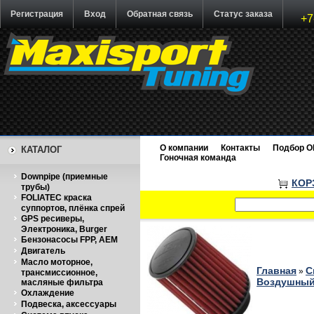
Регистрация
Вход
Обратная связь
Статус заказа
+7
О компании
Контакты
Подбор O
КАТАЛОГ
Гоночная команда
Downpipe (приемные
КОР
трубы)
FOLIATEC краска
суппортов, плёнка спрей
GPS ресиверы,
Электроника, Burger
Бензонасосы FPP, AEM
Двигатель
Масло моторное,
Главная
С
»
трансмиссионное,
Воздушный
масляные фильтра
Охлаждение
Подвеска, аксессуары