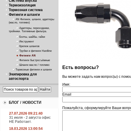
Система впуска
Термоизоляция
Тормозная система
Фитинги и шланги
AN Фитинги, шланги, адаптеры
(масло, топливо)
Адаптеры, переходники,
тройники. Топливные фильтра.
Болты, шайбы, гайки
Инструмент
Крепеж шлангов
Трубки и фитинги Hardline
Фитинги AN
Фитинги быстросъёмные
Шланги масло / топливо
Есть вопросы?
Тормозные фитинги и шланги
Экипировка для
Вы можете задать нам вопрос(ы) с пом
автоспорта
Имя:
Email
БЛОГ / НОВОСТИ
Пожалуйста, сформулируйте Ваши вопрос
27.07.2026 09:21:40
31 июля - 2 августа офис
НЕ Работает.
18.03.2026 13:00:54