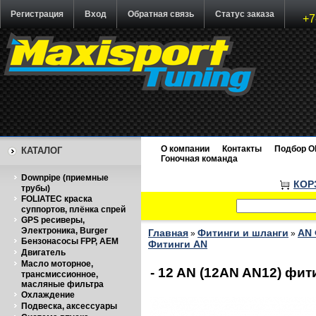
Регистрация
Вход
Обратная связь
Статус заказа
+7
О компании
Контакты
Подбор O
КАТАЛОГ
Гоночная команда
Downpipe (приемные
КОР
трубы)
FOLIATEC краска
суппортов, плёнка спрей
GPS ресиверы,
Электроника, Burger
Главная
Фитинги и шланги
AN 
»
»
Бензонасосы FPP, AEM
Фитинги AN
Двигатель
Масло моторное,
- 12 AN (12AN AN12) фит
трансмиссионное,
масляные фильтра
Охлаждение
Подвеска, аксессуары