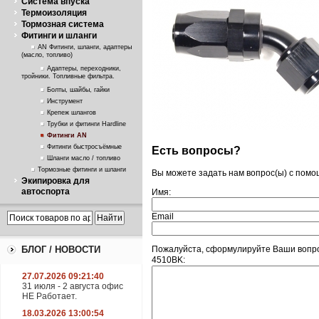
Система впуска
Термоизоляция
Тормозная система
Фитинги и шланги
AN Фитинги, шланги, адаптеры
(масло, топливо)
Адаптеры, переходники,
тройники. Топливные фильтра.
Болты, шайбы, гайки
Инструмент
Крепеж шлангов
Трубки и фитинги Hardline
Фитинги AN
Фитинги быстросъёмные
Есть вопросы?
Шланги масло / топливо
Тормозные фитинги и шланги
Вы можете задать нам вопрос(ы) с пом
Экипировка для
автоспорта
Имя:
Email
БЛОГ / НОВОСТИ
Пожалуйста, сформулируйте Ваши вопрос
4510BK:
27.07.2026 09:21:40
31 июля - 2 августа офис
НЕ Работает.
18.03.2026 13:00:54