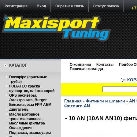
Регистрация
Вход
Обратная связь
Статус заказа
+7
О компании
Контакты
Подбор O
КАТАЛОГ
Гоночная команда
Downpipe (приемные
КОР
трубы)
FOLIATEC краска
суппортов, плёнка спрей
GPS ресиверы,
Электроника, Burger
Главная
Фитинги и шланги
AN 
»
»
Бензонасосы FPP, AEM
Фитинги AN
Двигатель
Масло моторное,
- 10 AN (10AN AN10) фи
трансмиссионное,
масляные фильтра
Охлаждение
Подвеска, аксессуары