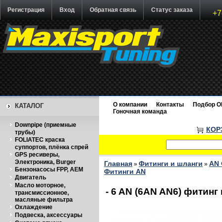
Регистрация
Вход
Обратная связь
Статус заказа
+7
О компании
Контакты
Подбор O
КАТАЛОГ
Гоночная команда
Downpipe (приемные
КОР
трубы)
FOLIATEC краска
суппортов, плёнка спрей
GPS ресиверы,
Электроника, Burger
Главная
Фитинги и шланги
AN 
»
»
Бензонасосы FPP, AEM
Фитинги AN
Двигатель
Масло моторное,
- 6 AN (6AN AN6) фитин
трансмиссионное,
масляные фильтра
Охлаждение
Подвеска, аксессуары