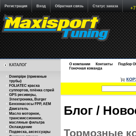
Регистрация
Вход
Обратная связь
Статус заказа
+7
О компании
Контакты
Подбор O
КАТАЛОГ
Гоночная команда
Downpipe (приемные
КОР
трубы)
FOLIATEC краска
суппортов, плёнка спрей
GPS ресиверы,
Электроника, Burger
Бензонасосы FPP, AEM
Блог / Нов
Двигатель
Масло моторное,
трансмиссионное,
масляные фильтра
Охлаждение
Тормозные ко
Подвеска, аксессуары