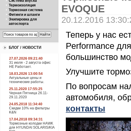
Система впуска
EVOQUE
Термоизоляция
Тормозная система
Фитинги и шланги
20.12.2016 13:30:
Экипировка для
автоспорта
Теперь у нас е
Performance для
БЛОГ / НОВОСТИ
большинство мод
27.07.2026 09:21:40
31 июля - 2 августа офис
НЕ Работает.
Улучшите тормо
18.03.2026 13:00:54
Актуальные цены и
технические работы.
По вопросам нал
25.11.2020 17:55:25
Черная Пятница 26.11-
автомобиля, об
29.11.2020
24.05.2018 11:34:40
контакты
Скидки 10% на фильтры
K&N
17.04.2018 09:34:31
Тормозные колодки HAWK
для HYUNDAI SOLARIS/KIA