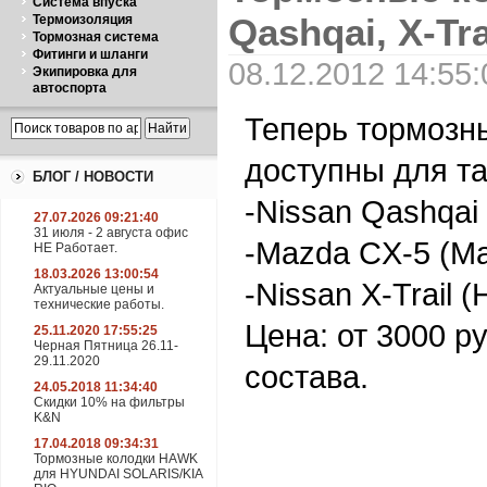
Система впуска
Qashqai, X-Tr
Термоизоляция
Тормозная система
Фитинги и шланги
08.12.2012 14:55:
Экипировка для
автоспорта
Теперь тормозн
доступны для та
БЛОГ / НОВОСТИ
-Nissan Qashqai
27.07.2026 09:21:40
31 июля - 2 августа офис
-Mazda CX-5 (М
НЕ Работает.
18.03.2026 13:00:54
-Nissan X-Trail 
Актуальные цены и
технические работы.
Цена: от 3000 ру
25.11.2020 17:55:25
Черная Пятница 26.11-
29.11.2020
состава.
24.05.2018 11:34:40
Скидки 10% на фильтры
K&N
17.04.2018 09:34:31
Тормозные колодки HAWK
для HYUNDAI SOLARIS/KIA