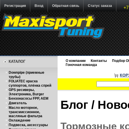
Регистрация
Вход
Обратная связь
Статус заказа
+7
О компании
Контакты
Подбор O
КАТАЛОГ
Гоночная команда
Downpipe (приемные
КОР
трубы)
FOLIATEC краска
суппортов, плёнка спрей
GPS ресиверы,
Электроника, Burger
Бензонасосы FPP, AEM
Блог / Нов
Двигатель
Масло моторное,
трансмиссионное,
масляные фильтра
Охлаждение
Тормозные к
Подвеска, аксессуары