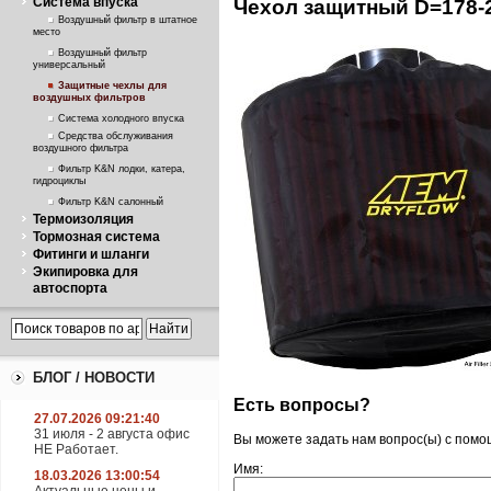
Система впуска
Чехол защитный D=178-2
Воздушный фильтр в штатное
место
Воздушный фильтр
универсальный
Защитные чехлы для
воздушных фильтров
Система холодного впуска
Средства обслуживания
воздушного фильтра
Фильтр K&N лодки, катера,
гидроциклы
Фильтр K&N салонный
Термоизоляция
Тормозная система
Фитинги и шланги
Экипировка для
автоспорта
БЛОГ / НОВОСТИ
Есть вопросы?
27.07.2026 09:21:40
31 июля - 2 августа офис
Вы можете задать нам вопрос(ы) с пом
НЕ Работает.
Имя:
18.03.2026 13:00:54