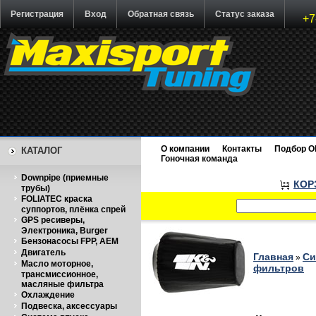
Регистрация
Вход
Обратная связь
Статус заказа
+7
О компании
Контакты
Подбор O
КАТАЛОГ
Гоночная команда
Downpipe (приемные
КОР
трубы)
FOLIATEC краска
суппортов, плёнка спрей
GPS ресиверы,
Электроника, Burger
Бензонасосы FPP, AEM
Двигатель
Главная
Си
»
Масло моторное,
фильтров
трансмиссионное,
масляные фильтра
Охлаждение
Подвеска, аксессуары